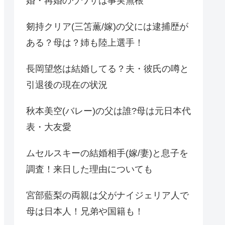
婚・再婚のウワサは事実無根
剱持クリア(三笘薫/嫁)の父には逮捕歴が
ある？母は？姉も陸上選手！
長岡望悠は結婚してる？夫・彼氏の噂と
引退後の現在の状況
秋本美空(バレー)の父は誰?母は元日本代
表・大友愛
ムセルスキーの結婚相手(嫁/妻)と息子を
調査！来日した理由についても
宮部藍梨の両親は父がナイジェリア人で
母は日本人！兄弟や国籍も！