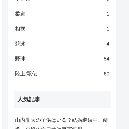
柔道
1
相撲
1
競泳
4
野球
54
陸上/駅伝
60
人気記事
山内晶大の子供はいる？結婚継続中、離