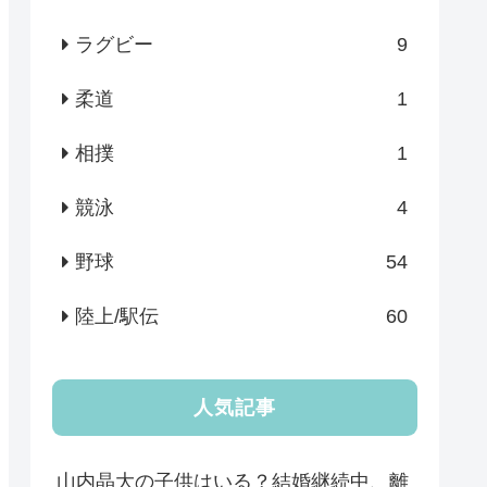
ラグビー
9
柔道
1
相撲
1
競泳
4
野球
54
陸上/駅伝
60
人気記事
山内晶大の子供はいる？結婚継続中、離