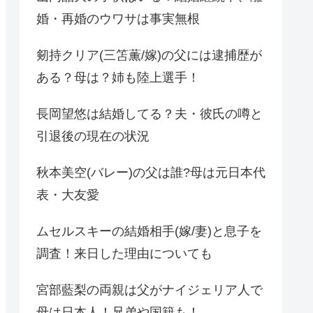
婚・再婚のウワサは事実無根
剱持クリア(三笘薫/嫁)の父には逮捕歴が
ある？母は？姉も陸上選手！
長岡望悠は結婚してる？夫・彼氏の噂と
引退後の現在の状況
秋本美空(バレー)の父は誰?母は元日本代
表・大友愛
ムセルスキーの結婚相手(嫁/妻)と息子を
調査！来日した理由についても
宮部藍梨の両親は父がナイジェリア人で
母は日本人！兄弟や国籍も！