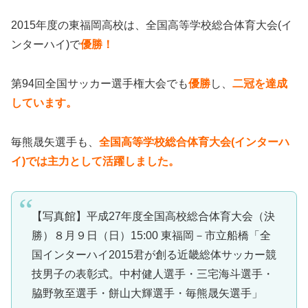
2015年度の東福岡高校は、全国高等学校総合体育大会(イ
ンターハイ)で
優勝！
第94回全国サッカー選手権大会でも
優勝
し、
二冠を達成
しています。
毎熊晟矢選手も、
全国高等学校総合体育大会(インターハ
イ)では主力として活躍しました。
【写真館】平成27年度全国高校総合体育大会（決
勝）８月９日（日）15:00 東福岡－市立船橋「全
国インターハイ2015君が創る近畿総体サッカー競
技男子の表彰式。中村健人選手・三宅海斗選手・
脇野敦至選手・餅山大輝選手・毎熊晟矢選手」