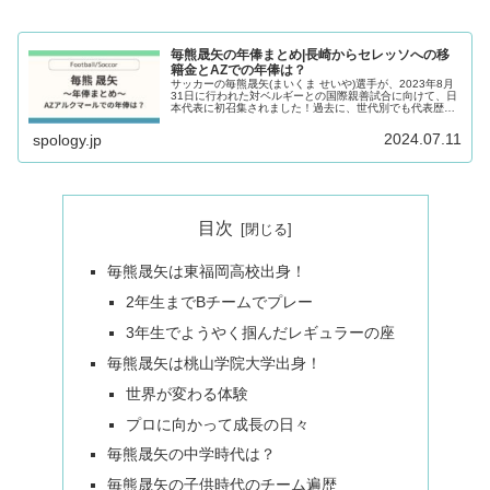
毎熊晟矢の年俸まとめ|長崎からセレッソへの移
籍金とAZでの年俸は？
サッカーの毎熊晟矢(まいくま せいや)選手が、2023年8月
31日に行われた対ベルギーとの国際親善試合に向けて、日
本代表に初召集されました！過去に、世代別でも代表歴が
ないので、本当に初の代表デビューです！1997年10月16
日生まれの毎熊晟...
2024.07.11
spology.jp
目次
毎熊晟矢は東福岡高校出身！
2年生までBチームでプレー
3年生でようやく掴んだレギュラーの座
毎熊晟矢は桃山学院大学出身！
世界が変わる体験
プロに向かって成長の日々
毎熊晟矢の中学時代は？
毎熊晟矢の子供時代のチーム遍歴