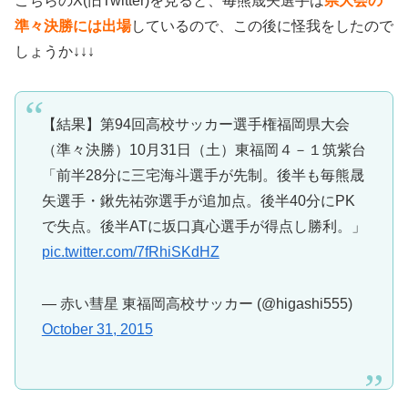
こちらのX(旧Twitter)を見ると、毎熊晟矢選手は
県大会の
準々決勝には出場
しているので、この後に怪我をしたので
しょうか↓↓↓
【結果】第94回高校サッカー選手権福岡県大会
（準々決勝）10月31日（土）東福岡４－１筑紫台
「前半28分に三宅海斗選手が先制。後半も毎熊晟
矢選手・鍬先祐弥選手が追加点。後半40分にPK
で失点。後半ATに坂口真心選手が得点し勝利。」
pic.twitter.com/7fRhiSKdHZ
— 赤い彗星 東福岡高校サッカー (@higashi555)
October 31, 2015