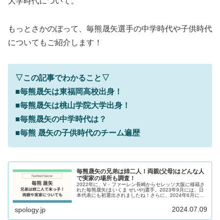
大学時代について。
もっとさかのぼって、毎熊晟矢選手の中学時代や子供時代
についてもご紹介します！
▽この記事でわかること▽
■
毎熊晟矢は東福岡高校出身！
■毎熊晟矢は桃山学院大学出身！
■毎熊晟矢の中学時代は？
■毎熊 晟矢の子供時代のチーム遍歴
毎熊晟矢の兄弟は姉二人！両親(父母)はどんな人
で実家の場所も調査！
2022年に、V・ファーレン長崎からセレッソ大阪に移籍さ
れた毎熊晟矢(まいくま せいや)選手。2023年9月には、日
本代表にも初選出されましたね！さらに、2024年6月に
は、オランダ1部リーグへの移籍のため、セレッソ大阪か
ら離れることが発表...
2024.07.09
spology.jp