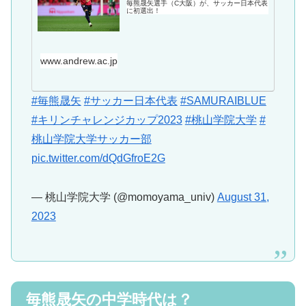
毎熊晟矢選手（C大阪）が、サッカー日本代表
に初選出！
www.andrew.ac.jp
#毎熊晟矢
#サッカー日本代表
#SAMURAIBLUE
#キリンチャレンジカップ2023
#桃山学院大学
#
桃山学院大学サッカー部
pic.twitter.com/dQdGfroE2G
— 桃山学院大学 (@momoyama_univ)
August 31,
2023
毎熊晟矢の中学時代は？