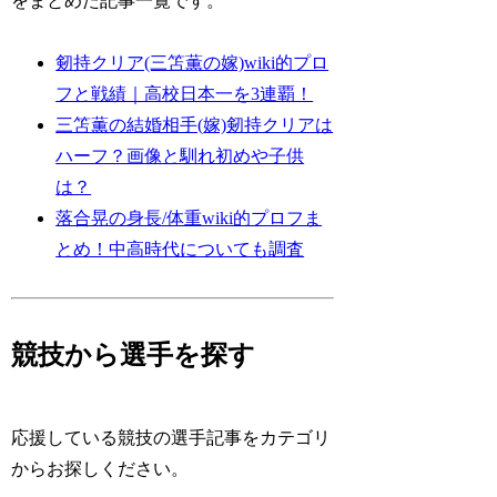
をまとめた記事一覧です。
剱持クリア(三笘薫の嫁)wiki的プロ
フと戦績｜高校日本一を3連覇！
三笘薫の結婚相手(嫁)剱持クリアは
ハーフ？画像と馴れ初めや子供
は？
落合晃の身長/体重wiki的プロフま
とめ！中高時代についても調査
競技から選手を探す
応援している競技の選手記事をカテゴリ
からお探しください。