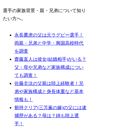
選手の家族背景・親・兄弟について知り
たい方へ。
永長鷹虎の父は元ラグビー選手！
両親・兄弟と中学・興国高校時代
を調査
齋藤直人は彼女(結婚相手)がいる？
父・母や兄弟など家族構成につい
ても調査！
佐藤圭汰の父親は陸上経験者！兄
弟や家族構成と身長体重など基本
情報も！
剱持クリア(三笘薫の嫁)の父には逮
捕歴がある？母は？姉も陸上選
手！