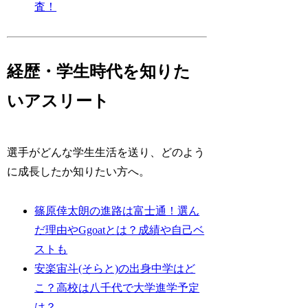
査！
経歴・学生時代を知りた
いアスリート
選手がどんな学生生活を送り、どのよう
に成長したか知りたい方へ。
篠原倖太朗の進路は富士通！選ん
だ理由やGgoatとは？成績や自己ベ
ストも
安楽宙斗(そらと)の出身中学はど
こ？高校は八千代で大学進学予定
は？