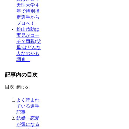
天理大学４
年で特別指
定選手から
プロへ！
松山恭助は
実兄がコー
チ？両親(父
母)はどんな
人なのかも
調査！
記事内の目次
目次
よく読まれ
ている選手
記事
結婚・恋愛
が気になる