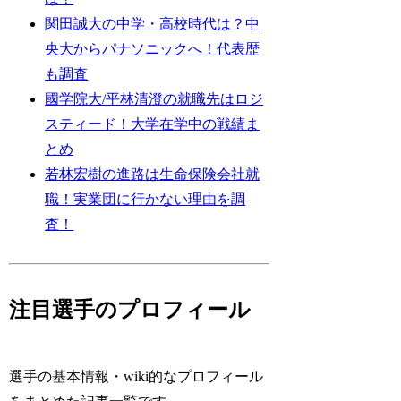
関田誠大の中学・高校時代は？中
央大からパナソニックへ！代表歴
も調査
國学院大/平林清澄の就職先はロジ
スティード！大学在学中の戦績ま
とめ
若林宏樹の進路は生命保険会社就
職！実業団に行かない理由を調
査！
注目選手のプロフィール
選手の基本情報・wiki的なプロフィール