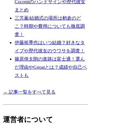
Cocomiのハンドサインや歴代彼女
まとめ
三笘薫|結婚式の場所は鹌倉のど
こ？時期や費用についても徹底調
査！
伊藤裕季也はいつ結婚？好きなタ
イプや歴代彼女のウワサを調査！
篠原倖太朗の進路は富士通！選ん
だ理由やGgoatとは？成績や自己ベ
ストも
→ 記事一覧をすべて見る
運営者について