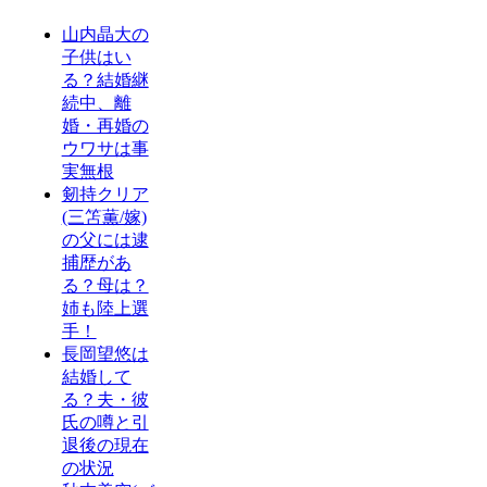
山内晶大の
子供はい
る？結婚継
続中、離
婚・再婚の
ウワサは事
実無根
剱持クリア
(三笘薫/嫁)
の父には逮
捕歴があ
る？母は？
姉も陸上選
手！
長岡望悠は
結婚して
る？夫・彼
氏の噂と引
退後の現在
の状況