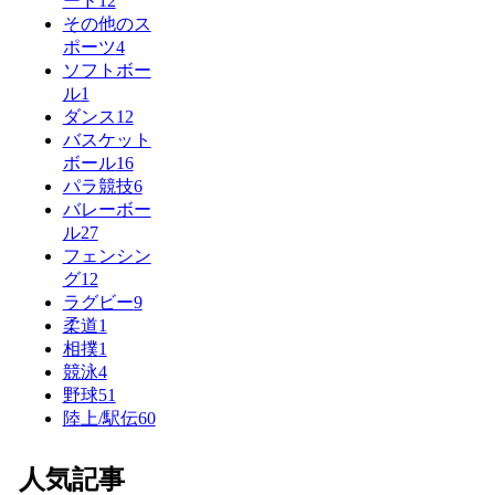
ード
12
その他のス
ポーツ
4
ソフトボー
ル
1
ダンス
12
バスケット
ボール
16
パラ競技
6
バレーボー
ル
27
フェンシン
グ
12
ラグビー
9
柔道
1
相撲
1
競泳
4
野球
51
陸上/駅伝
60
人気記事