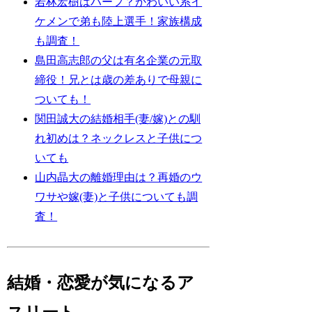
若林宏樹はハーフ？かわいい系イ
ケメンで弟も陸上選手！家族構成
も調査！
島田高志郎の父は有名企業の元取
締役！兄とは歳の差ありで母親に
ついても！
関田誠大の結婚相手(妻/嫁)との馴
れ初めは？ネックレスと子供につ
いても
山内晶大の離婚理由は？再婚のウ
ワサや嫁(妻)と子供についても調
査！
結婚・恋愛が気になるア