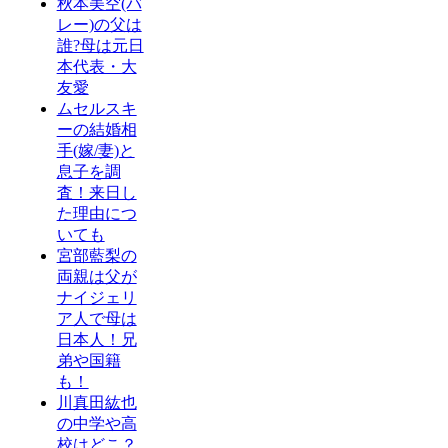
秋本美空(バ
レー)の父は
誰?母は元日
本代表・大
友愛
ムセルスキ
ーの結婚相
手(嫁/妻)と
息子を調
査！来日し
た理由につ
いても
宮部藍梨の
両親は父が
ナイジェリ
ア人で母は
日本人！兄
弟や国籍
も！
川真田紘也
の中学や高
校はどこ？