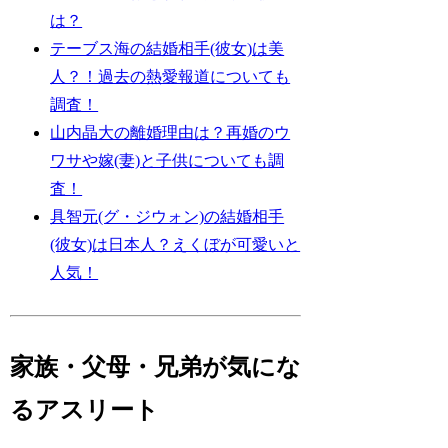
は？
テーブス海の結婚相手(彼女)は美
人？！過去の熱愛報道についても
調査！
山内晶大の離婚理由は？再婚のウ
ワサや嫁(妻)と子供についても調
査！
具智元(グ・ジウォン)の結婚相手
(彼女)は日本人？えくぼが可愛いと
人気！
家族・父母・兄弟が気にな
るアスリート