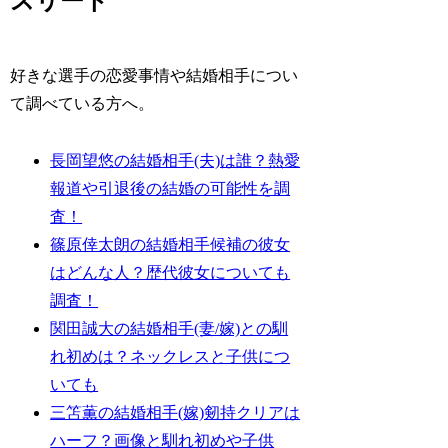
スリート
好きな選手の恋愛事情や結婚相手につい
て調べている方へ。
長岡望悠の結婚相手(夫)は誰？熱愛
報道や引退後の結婚の可能性を調
査！
篠原倖太朗の結婚相手候補の彼女
はどんな人？歴代彼女についても
調査！
関田誠大の結婚相手(妻/嫁)との馴
れ初めは？ネックレスと子供につ
いても
三笘薫の結婚相手(嫁)剱持クリアは
ハーフ？画像と馴れ初めや子供