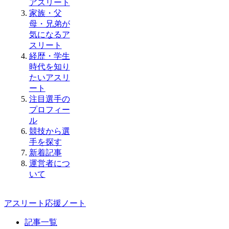
アスリート
家族・父
母・兄弟が
気になるア
スリート
経歴・学生
時代を知り
たいアスリ
ート
注目選手の
プロフィー
ル
競技から選
手を探す
新着記事
運営者につ
いて
アスリート応援ノート
記事一覧