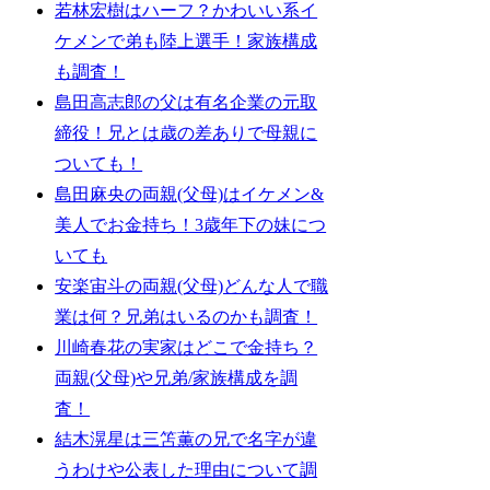
若林宏樹はハーフ？かわいい系イ
ケメンで弟も陸上選手！家族構成
も調査！
島田高志郎の父は有名企業の元取
締役！兄とは歳の差ありで母親に
ついても！
島田麻央の両親(父母)はイケメン&
美人でお金持ち！3歳年下の妹につ
いても
安楽宙斗の両親(父母)どんな人で職
業は何？兄弟はいるのかも調査！
川崎春花の実家はどこで金持ち？
両親(父母)や兄弟/家族構成を調
査！
結木滉星は三笘薫の兄で名字が違
うわけや公表した理由について調