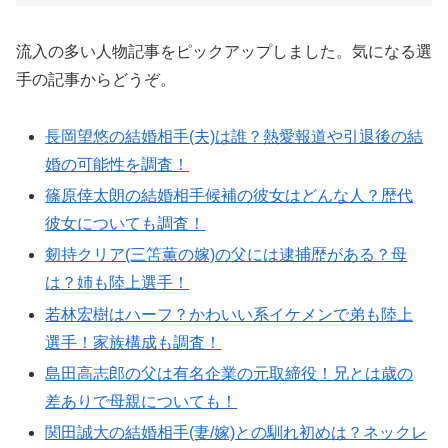
流入の多い人物記事をピックアップしました。気になる選
手の記事からどうぞ。
長岡望悠の結婚相手(夫)は誰？熱愛報道や引退後の結
婚の可能性を調査！
篠原倖太朗の結婚相手候補の彼女はどんな人？歴代
彼女についても調査！
剱持クリア(三笘薫の嫁)の父には逮捕歴がある？母
は？姉も陸上選手！
若林宏樹はハーフ？かわいい系イケメンで弟も陸上
選手！家族構成も調査！
島田高志郎の父は有名企業の元取締役！兄とは歳の
差ありで母親についても！
関田誠大の結婚相手(妻/嫁)との馴れ初めは？ネックレ