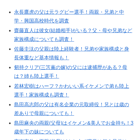
永長鷹虎の父は元ラグビー選手！両親・兄弟と中
学・興国高校時代を調査
齋藤直人は彼女(結婚相手)がいる？父・母や兄弟など
家族構成についても調査！
佐藤圭汰の父親は陸上経験者！兄弟や家族構成と身
長体重など基本情報も！
剱持クリア(三笘薫の嫁)の父には逮捕歴がある？母
は？姉も陸上選手！
若林宏樹はハーフ？かわいい系イケメンで弟も陸上
選手！家族構成も調査！
島田高志郎の父は有名企業の元取締役！兄とは歳の
差ありで母親についても！
島田麻央の両親(父母)はイケメン&美人でお金持ち！3
歳年下の妹についても