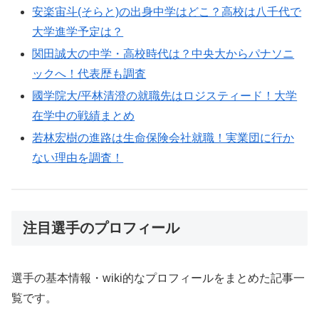
安楽宙斗(そらと)の出身中学はどこ？高校は八千代で
大学進学予定は？
関田誠大の中学・高校時代は？中央大からパナソニ
ックへ！代表歴も調査
國学院大/平林清澄の就職先はロジスティード！大学
在学中の戦績まとめ
若林宏樹の進路は生命保険会社就職！実業団に行か
ない理由を調査！
注目選手のプロフィール
選手の基本情報・wiki的なプロフィールをまとめた記事一
覧です。