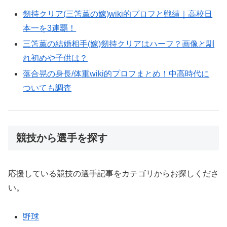
剱持クリア(三笘薫の嫁)wiki的プロフと戦績｜高校日
本一を3連覇！
三笘薫の結婚相手(嫁)剱持クリアはハーフ？画像と馴
れ初めや子供は？
落合晃の身長/体重wiki的プロフまとめ！中高時代に
ついても調査
競技から選手を探す
応援している競技の選手記事をカテゴリからお探しくださ
い。
野球