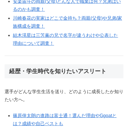
安楽宙斗の両親(父母)どんな人で職業は何？兄弟はい
るのかも調査！
川崎春花の実家はどこで金持ち？両親(父母)や兄弟/家
族構成を調査！
結木滉星は三笘薫の兄で名字が違うわけや公表した
理由について調査！
経歴・学生時代を知りたいアスリート
選手がどんな学生生活を送り、どのように成長したか知り
たい方へ。
篠原倖太朗の進路は富士通！選んだ理由やGgoatと
は？成績や自己ベストも