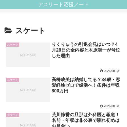
アスリート応援ノート
スケート
りくりゅうの引退会見はいつ？4
スケート
月28日の全内容と木原龍一が号泣
した理由
2026.08.08
高橋成美は結婚してる？34歳・恋
スケート
愛経験ゼロで婚活へ！条件は年収
800万円
2026.08.08
荒川静香の旦那は外科医と報道！
スケート
名前・年収は非公表で馴れ初めは
お見合い