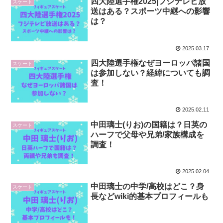
四大陸選手権2025|フジテレビ放
スケート
送はある？スポーツ中継への影響
は？
2025.03.17
四大陸選手権なぜヨーロッパ諸国
スケート
は参加しない？経緯についても調
査！
2025.02.11
中田璃士(りお)の国籍は？日英の
スケート
ハーフで父母や兄弟/家族構成を
調査！
2025.02.04
中田璃士の中学/高校はどこ？身
スケート
長などwiki的基本プロフィールも