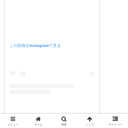
この投稿をInstagramで見る
IFSC(@ifsclimbing)がシェアした投稿
メニュー
ホーム
検索
トップ
サイドバー