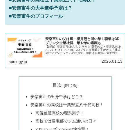
■安楽宙斗の大学進学予定は？
■安楽宙斗のプロフィール
安楽宙斗の父は嵐・櫻井翔と同い年！職業は3D
プリンタ企業社員、母や弟の素顔も
【結論】安楽宙斗(あんらく そらと)選手の父・安楽武志(あ
んらく たけし)さんは、3Dプリンタ事業を手がける「株式
会社ファソテック」の社員で、同社は安楽宙斗選手のスポ
ンサー企業でもあります。生年月日から計算すると、嵐の
櫻井翔さんと同い年(2...
2025.01.13
spology.jp
目次
安楽宙斗の出身中学はどこ？
安楽宙斗の高校は千葉県立八千代高校！
高偏差値高校の理系男子！
高校では帰宅部でジム通いの日々
2023シーズンからの快進撃！