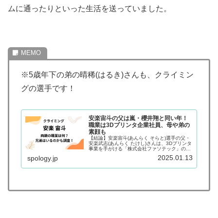
ムに通ったりといった生活を送っていました。
※5歳年下の弟の晴稀(はるき)さんも、クライミン
グの選手です！
安楽宙斗の父は嵐・櫻井翔と同い年！
職業は3Dプリンタ企業社員、母や弟の
素顔も
【結論】安楽宙斗(あんらく そらと)選手の父・
安楽武志(あんらく たけし)さんは、3Dプリンタ
事業を手がける「株式会社ファソテック」の社
員で、同社は安楽宙斗選手のスポンサー企業で
2025.01.13
spology.jp
もあります。生年月日から計算すると、嵐の櫻
井翔さんと同い年(2...