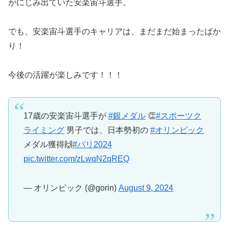
がにじみ出ていた安楽宙斗選手。
でも、安楽宙斗選手のキャリアは、まだまだ始まったばか
り！
今後の活躍が楽しみです！！！
17歳の安楽宙斗選手が
#銀メダル
👏
#スポーツク
ライミング
男子では、日本勢初の
#オリンピック
メダル獲得🙌
#パリ2024
pic.twitter.com/zLwqN2qREQ
— オリンピック (@gorin)
August 9, 2024