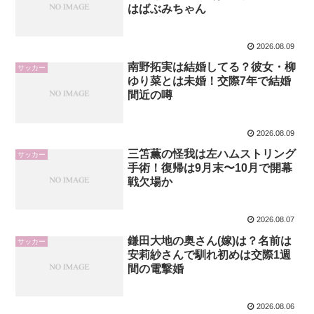
はばぶみちゃん
2026.08.09
南野拓実は結婚してる？彼女・柳
サッカー
ゆり菜とは未婚！交際7年で結婚
間近の噂
2026.08.09
三笘薫の怪我は左ハムストリング
サッカー
手術！復帰は9月末〜10月で開幕
戦欠場か
2026.08.07
鎌田大地の奥さん(嫁)は？名前は
サッカー
安莉紗さんで馴れ初めは交際1週
間の電撃婚
2026.08.06