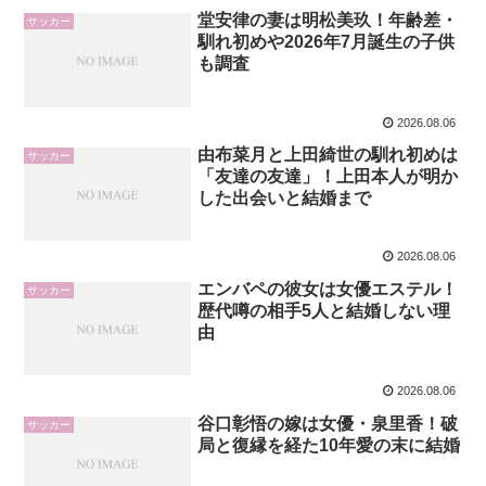
堂安律の妻は明松美玖！年齢差・
サッカー
馴れ初めや2026年7月誕生の子供
も調査
2026.08.06
由布菜月と上田綺世の馴れ初めは
サッカー
「友達の友達」！上田本人が明か
した出会いと結婚まで
2026.08.06
エンバペの彼女は女優エステル！
サッカー
歴代噂の相手5人と結婚しない理
由
2026.08.06
谷口彰悟の嫁は女優・泉里香！破
サッカー
局と復縁を経た10年愛の末に結婚