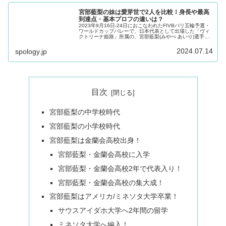
宮部藍梨の妹は愛芽世で2人を比較！身長や最高
到達点・基本プロフの違いは？
2023年9月16日-24日におこなわれたFIVBパリ五輪予選・
ワールドカップバレーで、日本代表として出場した「ヴィ
クトリーナ姫路」所属の、宮部藍梨(みやべ あいり)選手。
宮部藍梨選手は、この大会で最も注目が集まった選手の一
人でした。また、...
2024.07.14
spology.jp
目次
宮部藍梨の中学校時代
宮部藍梨の小学校時代
宮部藍梨は金蘭会高校出身！
宮部藍梨・金蘭会高校に入学
宮部藍梨・金蘭会高校2年で代表入り！
宮部藍梨・金蘭会高校の集大成！
宮部藍梨はアメリカ/ミネソタ大学卒業！
サウスアイダホ大学へ2年間の留学
ミネソタ大学へ編入！