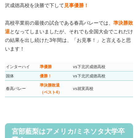
沢成徳高校を決勝で下して
見事優勝！
高校卒業前の最後の試合である春高バレーでは、
準決勝敗
退
となってしまいましたが、それでも全国大会でこれだけ
の結果を出し続けた3年間は、「お見事！」と言えると思
います！
インターハイ
準優勝
vs下北沢成徳高校
国体
優勝！
vs下北沢成徳高校
準決勝敗退
春高バレー
vs就実高校
（ベスト4）
宮部藍梨はアメリカ/ミネソタ大学卒