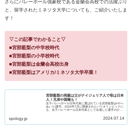
さらにバレーボール強豪校である金蘭会高校での活躍ぶり
と、留学されたミネソタ大学についても、ご紹介いたしま
す！
▽この記事でわかること▽
■
宮部藍梨の中学校時代
■宮部藍梨の小学校時代
■宮部藍梨は金蘭会高校出身
■宮部藍梨はアメリカ/ミネソタ大学卒業！
宮部藍梨の両親は父がナイジェリア人で母は日本
人！兄弟や国籍も！
女子バレーボール日本代表に選ばれている宮部藍梨(みやべ
あいり)選手。2024年7月に開催されたパリオリンピックに
も、女子バレーボール日本代表として出場した選手のひと
りです。今回の記事では、そんな宮部藍梨選手のご家族に
ついて調査！宮部藍梨選...
2024.07.14
spology.jp