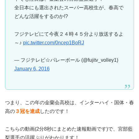
全日本にも選出されたスーパー高校生が、春高で
どんな活躍をするのか!?
フジテレビにて今夜２４時４５分より放送するよ
～♪
pic.twitter.com/0ncep1BoRJ
— フジテレビ☆バレーボール (@fujitv_volley1)
January 6, 2016
つまり、この年の金蘭会高校は、インターハイ・国体・春
高の
３冠を達成
したのです！
こちらの動画(2分8秒にまとめた速報動画です)で、宮部藍
梨選手の活躍ぶりがわかります！