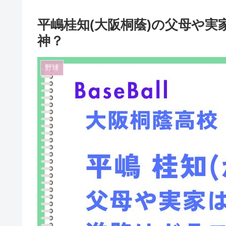
平嶋桂知(大阪桐蔭)の父母や
神？
野球