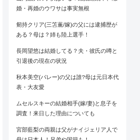
婚・再婚のウワサは事実無根
剱持クリア(三笘薫/嫁)の父には逮捕歴が
ある？母は？姉も陸上選手！
長岡望悠は結婚してる？夫・彼氏の噂と
引退後の現在の状況
秋本美空(バレー)の父は誰?母は元日本代
表・大友愛
ムセルスキーの結婚相手(嫁/妻)と息子を
調査！来日した理由についても
宮部藍梨の両親は父がナイジェリア人で
母は日本人！兄弟や国籍も！