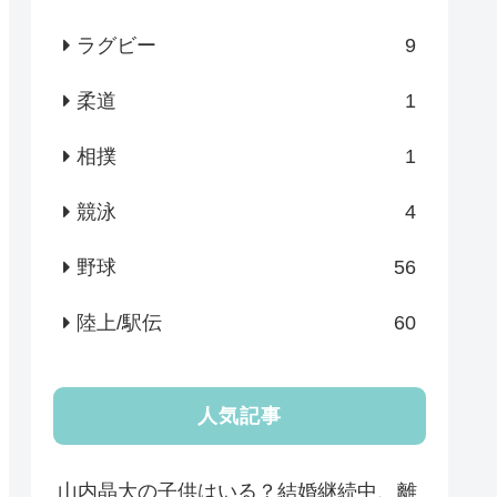
ラグビー
9
柔道
1
相撲
1
競泳
4
野球
56
陸上/駅伝
60
人気記事
山内晶大の子供はいる？結婚継続中、離