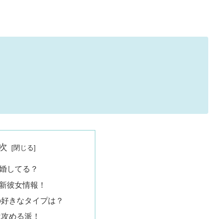
次
婚してる？
新彼女情報！
の好きなタイプは？
は攻める派！