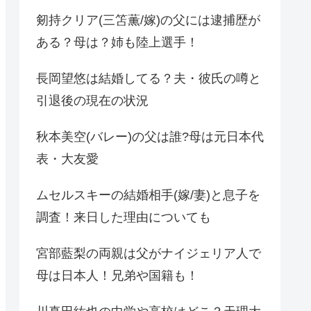
剱持クリア(三笘薫/嫁)の父には逮捕歴が
ある？母は？姉も陸上選手！
長岡望悠は結婚してる？夫・彼氏の噂と
引退後の現在の状況
秋本美空(バレー)の父は誰?母は元日本代
表・大友愛
ムセルスキーの結婚相手(嫁/妻)と息子を
調査！来日した理由についても
宮部藍梨の両親は父がナイジェリア人で
母は日本人！兄弟や国籍も！