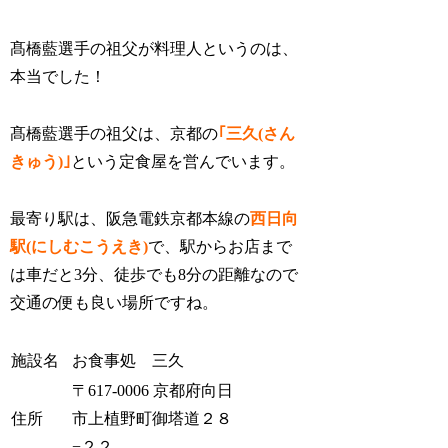
髙橋藍選手の祖父が料理人というのは、
本当でした！
髙橋藍選手の祖父は、京都の
｢三久(さん
きゅう)｣
という定食屋を営んでいます。
最寄り駅は、
阪急電鉄京都本線の
西日向
駅(にしむこうえき)
で、駅からお店まで
は車だと3分、徒歩でも8分の距離なので
交通の便も良い場所ですね。
施設名
お食事処 三久
〒617-0006 京都府向日
住所
市上植野町御塔道２８
−２２