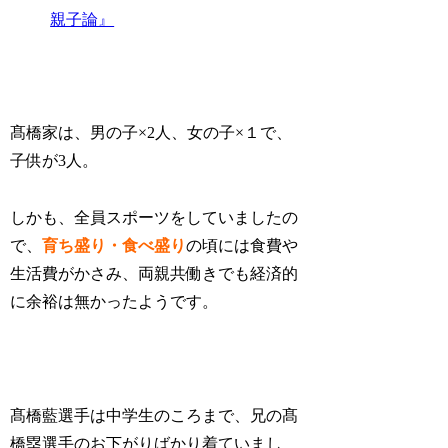
親子論』
髙橋家は、男の子×2人、女の子×１で、
子供が3人。
しかも、全員スポーツをしていましたの
で、
育ち盛り・食べ盛り
の頃には食費や
生活費がかさみ、両親共働きでも経済的
に余裕は無かったようです。
髙橋藍選手は中学生のころまで、
兄の髙
橋塁選手のお下がりばかり
着ていまし