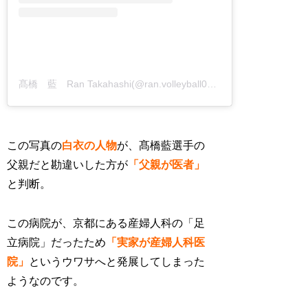
髙橋 藍 Ran Takahashi(@ran.volleyball0902)がシェアした投稿
この写真の
白衣の人物
が、髙橋藍選手の
父親だと勘違いした方が
「父親が医者」
と判断。
この病院が、
京都にある産婦人科の「足
立病院」
だったため
「実家が産婦人科医
院」
というウワサへと発展してしまった
ようなのです。