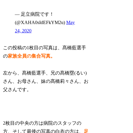
— 足立病院です！
(@XAHA0sIdEFkYM2u)
May
24, 2020
この投稿の1枚目の写真は、
髙橋
藍選手
の
家族全員の集合写真。
左から、髙橋藍選手、兄の髙橋塁(るい)
さん、お母さん、妹の髙橋莉々さん、お
父さんです。
2枚目の中央の方は病院のスタッフの
方、そして最後の写真の白衣の方は、
足