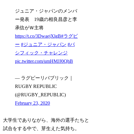
ジュニア・ジャパンのメンバ
ー発表 19歳の相良昌彦と李
承信がＷ主将
https://t.co/3DwaejXlgB
#ラグビ
ー
#ジュニア・ジャパン
#パ
シフィック・チャレンジ
pic.twitter.com/umHMJJ0QhB
— ラグビーリパブリック｜
RUGBY REPUBLIC
(@RUGBY_REPUBLIC)
February 23, 2020
大学生でありながら、海外の選手たちと
試合をする中で、芽生えた気持ち。