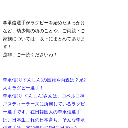
李承信選手がラグビーを始めたきっかけ
など、幼少期の頃のことや、ご両親・ご
家族については、以下にまとめてありま
す！
是非、ご一読くださいね！
李承信(りすんしん)の国籍や両親は？兄2
人もラグビー選手！
李承信(り すんしん)さんは、コベルコ神
戸スティーラーズに所属しているラグビ
ー選手です。在日韓国人の李承信選手
は、日本生まれの日本育ち。そんな李承
信選手は、2022年6月25日に日本vsウル