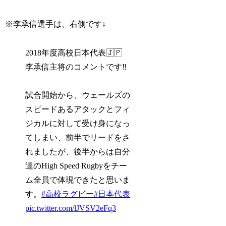
※李承信選手は、右側です↓
2018年度高校日本代表🇯🇵
李承信主将のコメントです‼️
試合開始から、ウェールズの
スピードあるアタックとフィ
ジカルに対して受け身になっ
てしまい、前半でリードをさ
れましたが、後半からは自分
達のHigh Speed Rugbyをチー
ム全員で体現できたと思いま
す。
#高校ラグビー
#日本代表
pic.twitter.com/lJVSV2eFq3