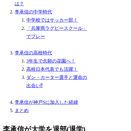
は？
李承信の中学時代
中学校ではサッカー部！
「兵庫県ラグビースクール」
でプレー
李承信の高校時代
3年生で念願の花園へ！
高校日本代表でも活躍！
ダン・カーター選手と運命の
出会い⁉
李承信が神戸Sに加入した経緯
まとめ
李承信が大学を退部(退学)