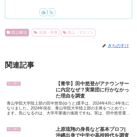
陸上/駅伝
出身・学歴
陸上・マラソン
きちのすけ
関連記事
【青学】田中悠登がアナウンサー
陸上/駅伝
に内定なぜ？実業団に行かなかっ
た理由を調査
青山学院大学陸上部の田中悠登(ゆうと)選手は、2024年4月に4年生に
なりました。2024年現在、青山学院大学陸上部の主将をつとめてい
ます。気になるのは、大学卒業後の進路ですね。実は、田中悠登選手
は、もう内定先が決まっていて、公表されていま...
上原琉翔の身長など基本プロフ|
陸上/駅伝
沖縄出身で中学や高校時代を調査