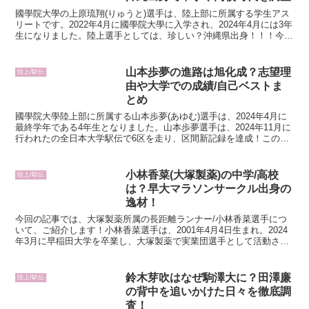
國學院大學の上原琉翔(りゅうと)選手は、陸上部に所属する学生アス
リートです。2022年4月に國學院大學に入学され、2024年4月には3年
生になりました。陸上選手としては、珍しい？沖縄県出身！！！今回
の記事では、上原琉翔選手の基本プロフィール...
山本歩夢の進路は旭化成？志望理
陸上/駅伝
由や大学での成績/自己ベストま
とめ
國學院大學陸上部に所属する山本歩夢(あゆむ)選手は、2024年4月に
最終学年である4年生となりました。山本歩夢選手は、2024年11月に
行われたの全日本大学駅伝で6区を走り、区間新記録を達成！この活
躍が評価され、大会MVPに選ばれました。ま...
小林香菜(大塚製薬)の中学/高校
陸上/駅伝
は？早大マラソンサークル出身の
逸材！
今回の記事では、大塚製薬所属の長距離ランナー/小林香菜選手につ
いて、ご紹介します！小林香菜選手は、2001年4月4日生まれ。2024
年3月に早稲田大学を卒業し、大塚製薬で実業団選手として活動され
ています。小林香菜選手は、早稲田大学のマラソン...
鈴木芽吹はなぜ駒澤大に？田澤廉
陸上/駅伝
の背中を追いかけた日々を徹底調
査！