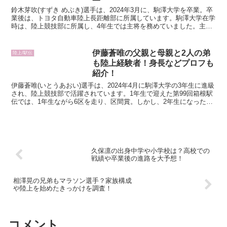
鈴木芽吹(すずき めぶき)選手は、2024年3月に、駒澤大学を卒業。卒
業後は、トヨタ自動車陸上長距離部に所属しています。駒澤大学在学
時は、陸上競技部に所属し、4年生では主将を務めていました。主将
になってからは、チームのために前を向いている姿...
伊藤蒼唯の父親と母親と2人の弟
陸上/駅伝
も陸上経験者！身長などプロフも
紹介！
伊藤蒼唯(いとうあおい)選手は、2024年4月に駒澤大学の3年生に進級
され、陸上競技部で活躍されています。1年生で迎えた第99回箱根駅
伝では、1年生ながら6区を走り、区間賞。しかし、2年生になった
2024年1月の第100回箱根駅伝では、出場...
久保凛の出身中学や小学校は？高校での
戦績や卒業後の進路を大予想！
相澤晃の兄弟もマラソン選手？家族構成
や陸上を始めたきっかけを調査！
コメント