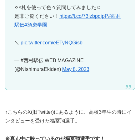
⚪︎×札を使って色々質問してみました☺️
是非ご覧ください！
https://t.co/73izbpdjpP
#西村
駅伝
#須磨学園
＼
pic.twitter.com/eETyNQGisb
— #西村駅伝 WEB MAGAZINE
(@NishimuraEkiden)
May 8, 2023
↑こちらのX(旧Twitter)にあるように、高校3年生の時にイ
ンタビューを受けた福冨翔選手。
※真ん中に映っているのが福冨翔選手です！