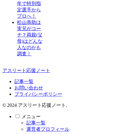
年で特別指
定選手から
プロへ！
松山恭助は
実兄がコー
チ？両親(父
母)はどんな
人なのかも
調査！
アスリート応援ノート
記事一覧
お問い合わせ
プライバシーポリシー
© 2024 アスリート応援ノート.
メニュー
記事一覧
運営者プロフィール