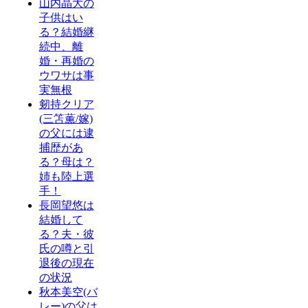
山内晶大の
子供はい
る？結婚継
続中、離
婚・再婚の
ウワサは事
実無根
剱持クリア
(三笘薫/嫁)
の父には逮
捕歴があ
る？母は？
姉も陸上選
手！
長岡望悠は
結婚して
る？夫・彼
氏の噂と引
退後の現在
の状況
秋本美空(バ
レー)の父は