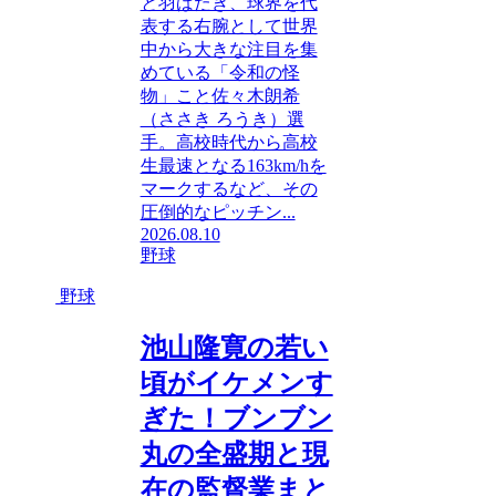
と羽ばたき、球界を代
表する右腕として世界
中から大きな注目を集
めている「令和の怪
物」こと佐々木朗希
（ささき ろうき）選
手。高校時代から高校
生最速となる163km/hを
マークするなど、その
圧倒的なピッチン...
2026.08.10
野球
野球
池山隆寛の若い
頃がイケメンす
ぎた！ブンブン
丸の全盛期と現
在の監督業まと