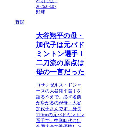
不明では...
2026.08.07
野球
野球
大谷翔平の母・
加代子は元バド
ミントン選手！
二刀流の原点は
母の一言だった
ロサンゼルス・ドジャ
ースの大谷翔平選手を
語るうえで、必ず名前
が挙がるのが母・大谷
加代子さんです。身長
170cmの元バドミントン
選手で、中学時代には
全国大会で準優勝した