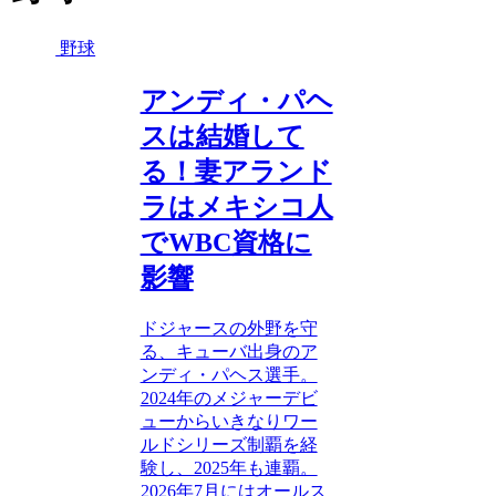
野球
アンディ・パヘ
スは結婚して
る！妻アランド
ラはメキシコ人
でWBC資格に
影響
ドジャースの外野を守
る、キューバ出身のア
ンディ・パヘス選手。
2024年のメジャーデビ
ューからいきなりワー
ルドシリーズ制覇を経
験し、2025年も連覇。
2026年7月にはオールス