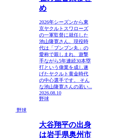
め
2026年シーズンから東
京ヤクルトスワローズ
の一軍監督に就任した
池山隆寛さん。現役時
代は「ブンブン丸」の
愛称で親しまれ、遊撃
手ながら5年連続30本塁
打という偉業を成し遂
げたヤクルト黄金時代
の中心選手です。 そん
な池山隆寛さんの若い...
2026.08.10
野球
野球
大谷翔平の出身
は岩手県奥州市