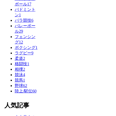
ボール
17
バドミント
ン
1
パラ競技
6
バレーボー
ル
29
フェンシン
グ
12
ボクシング
1
ラグビー
9
柔道
2
格闘技
1
相撲
2
競泳
4
競馬
1
野球
62
陸上/駅伝
60
人気記事