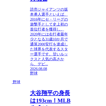
読売ジャイアンツの坂
本勇人選手といえば、
2016年にセ・リーグの
遊撃手として史上初の
首位打者を獲得し、
2020年には右打者最年
少となる31歳10か月で
通算2000安打を達成し
た球界を代表するスタ
ー選手です。甘いルッ
クスと人気の高さか
ら、デビ...
2026.08.08
野球
野球
大谷翔平の身長
は193cm！MLB