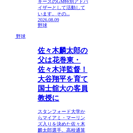
キースのGM特別アドバ
イザーとして活動して
います。その...
2026.08.09
野球
野球
佐々木麟太郎の
父は花巻東・
佐々木洋監督！
大谷翔平を育て
国士舘大の客員
教授に
スタンフォード大学か
らマイアミ・マーリン
ズ入りを決めた佐々木
麟太郎選手。高校通算