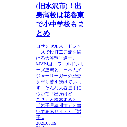
(旧水沢市)！出
身高校は花巻東
で小中学校もま
とめ
ロサンゼルス・ドジャ
ースで投打二刀流を続
ける大谷翔平選手。
MVP4度、ワールドシリ
ーズ連覇と、日本人メ
ジャーリーガーの歴史
を塗り替え続けていま
す。そんな大谷選手に
ついて「出身はど
こ？」と検索すると、
「岩手県奥州市」と書
いてあるサイトと「岩
手...
2026.08.09