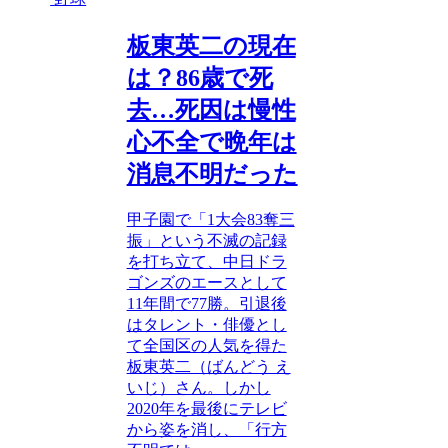
板東英二の現在
は？86歳で死
去…死因は慢性
心不全で晩年は
消息不明だった
甲子園で「1大会83奪三
振」という不滅の記録
を打ち立て、中日ドラ
ゴンズのエースとして
11年間で77勝。引退後
はタレント・俳優とし
て全国区の人気を得た
板東英二（ばんどう え
いじ）さん。しかし
2020年を最後にテレビ
から姿を消し、「行方