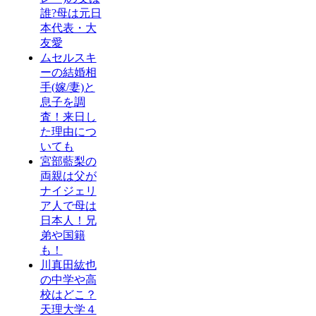
誰?母は元日
本代表・大
友愛
ムセルスキ
ーの結婚相
手(嫁/妻)と
息子を調
査！来日し
た理由につ
いても
宮部藍梨の
両親は父が
ナイジェリ
ア人で母は
日本人！兄
弟や国籍
も！
川真田紘也
の中学や高
校はどこ？
天理大学４