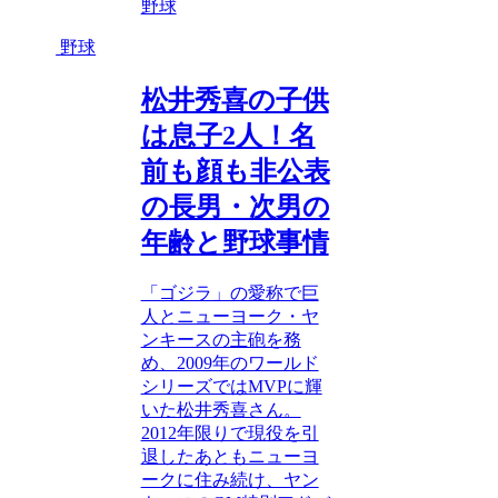
野球
野球
松井秀喜の子供
は息子2人！名
前も顔も非公表
の長男・次男の
年齢と野球事情
「ゴジラ」の愛称で巨
人とニューヨーク・ヤ
ンキースの主砲を務
め、2009年のワールド
シリーズではMVPに輝
いた松井秀喜さん。
2012年限りで現役を引
退したあともニューヨ
ークに住み続け、ヤン