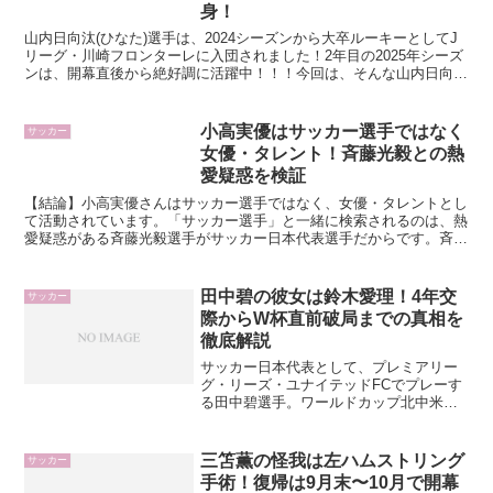
身！
山内日向汰(ひなた)選手は、2024シーズンから大卒ルーキーとしてJ
リーグ・川崎フロンターレに入団されました！2年目の2025年シーズ
ンは、開幕直後から絶好調に活躍中！！！今回は、そんな山内日向汰
選手についてフォーカス！山内日向汰選手の高校...
小高実優はサッカー選手ではなく
サッカー
女優・タレント！斉藤光毅との熱
愛疑惑を検証
【結論】小高実優さんはサッカー選手ではなく、女優・タレントとし
て活動されています。「サッカー選手」と一緒に検索されるのは、熱
愛疑惑がある斉藤光毅選手がサッカー日本代表選手だからです。斉藤
光毅(さいとう こうき)選手は、2024年7月から開催...
田中碧の彼女は鈴木愛理！4年交
サッカー
際からW杯直前破局までの真相を
徹底解説
サッカー日本代表として、プレミアリー
グ・リーズ・ユナイテッドFCでプレーす
る田中碧選手。ワールドカップ北中米大
会でも日本代表の中盤を支える存在とし
て、活躍が注目されています。そんな田
中選手のプライベートで話題になってい
三笘薫の怪我は左ハムストリング
サッカー
るのが「彼女」の存在で...
手術！復帰は9月末〜10月で開幕