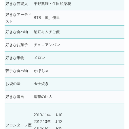
好きな芸能人
平野紫耀・生田絵梨花
好きなアーティ
BTS、嵐、優里
スト
好きな食べ物
納豆キムチご飯
好きなお菓子
チョコアンパン
好きな果物
メロン
苦手な食べ物
かぼちゃ
お袋の味
玉子焼き
好きな漫画
進撃の巨人
2010-11年 U-10
2012-13年 U-12
フロンターレ歴
2014-16年 U-15