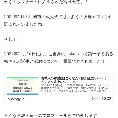
からトップチームに入団された宮城天選手！
2022年1月の川崎市の成人式では、多くの友達やファンに
囲まれていましたね。
そして！
2022年12月16日には、ご自身のInstagramで第一子である
娘さんの誕生と
結婚
について、電撃発表されました！
宮城天の嫁(妻)はどんな人？娘が誕生しパパに！
インスタ炎上についても
宮城天(てん)選手は、2026年現在も、川崎フロンターレに
所属するプロサッカー選手です。宮城天選手は、2022年
12月16日に、ご自身のInstagramで第一子である娘さんの
誕生と結婚について、電撃発表されました！さらに、同じ
12月16日...
2024.10.02
spology.jp
そんな宮城天選手のプロフィールをご紹介します！