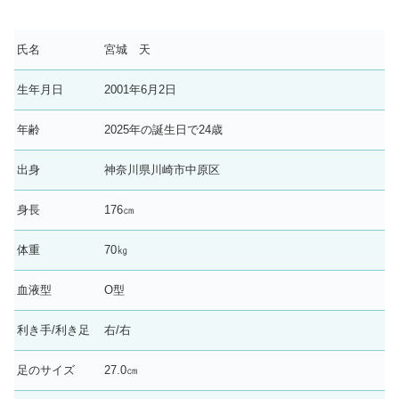
氏名
宮城 天
生年月日
2001年6月2日
年齢
2025年の誕生日で24歳
出身
神奈川県川崎市中原区
身長
176㎝
体重
70㎏
血液型
O型
利き手/利き足
右/右
足のサイズ
27.0㎝