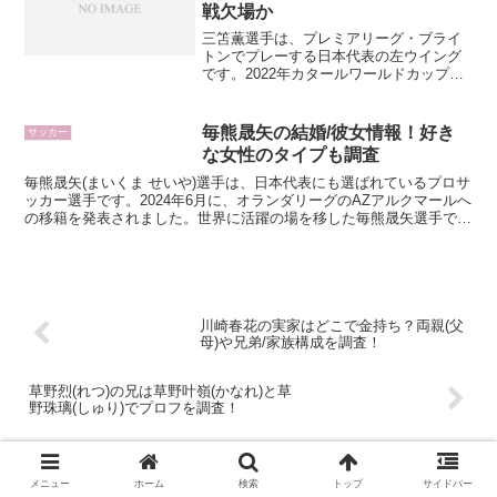
戦欠場か
三笘薫選手は、プレミアリーグ・ブライ
トンでプレーする日本代表の左ウイング
です。2022年カタールワールドカップの
「三笘の1ミリ」で世界を驚かせ、以降も
日本の攻撃を牽引してきました。そんな
三笘選手が、2026年5月に負った左ハムス
毎熊晟矢の結婚/彼女情報！好き
サッカー
トリングの負...
な女性のタイプも調査
毎熊晟矢(まいくま せいや)選手は、日本代表にも選ばれているプロサ
ッカー選手です。2024年6月に、オランダリーグのAZアルクマールへ
の移籍を発表されました。世界に活躍の場を移した毎熊晟矢選手です
が、結婚しているのか、彼女はいるのか気になる...
川崎春花の実家はどこで金持ち？両親(父
母)や兄弟/家族構成を調査！
草野烈(れつ)の兄は草野叶嶺(かなれ)と草
野珠璃(しゅり)でプロフを調査！
コメント
メニュー
ホーム
検索
トップ
サイドバー