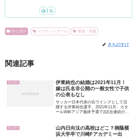
サッカー
バスケットボール
家族・両親
きちのすけ
関連記事
伊東純也の結婚は2021年11月！
サッカー
嫁は氏名非公開の一般女性で子供
の公表もなし
サッカー日本代表の右ウイングとして活
躍する伊東純也選手。2021年11月、カタ
ールW杯アジア最終予選で2試合連続の決
勝ゴールを決めた直後に、自身の
Instagramで結婚を発表しました。ところ
が、それから約5年が経った2026年7月に
山内日向汰の高校はどこ？桐蔭横
サッカー
「ZI...
浜大学卒で川崎Fアカデミー出