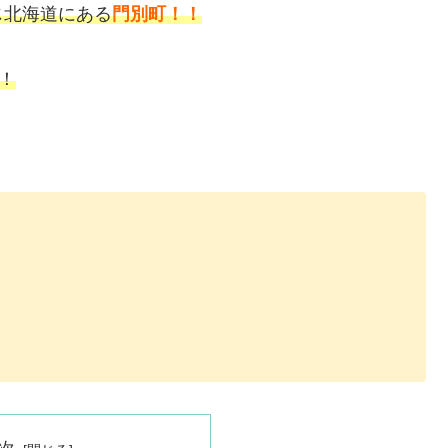
じ北海道にある
門別町！！
！