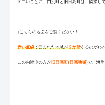
面白いことに、門別町と旧日高町は、隣接し
↓こちらの地図をご覧ください！
赤い点線
で囲まれた地域が
２か所
あるのがわ
この内陸側の方が
旧日高町(日高地域)
で、海岸