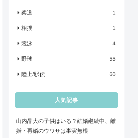
柔道
1
相撲
1
競泳
4
野球
55
陸上/駅伝
60
人気記事
山内晶大の子供はいる？結婚継続中、離
婚・再婚のウワサは事実無根