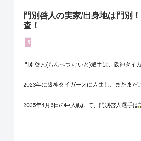
門別啓人の実家/出身地は門別！
査！
野球
門別啓人(もんべつ けいと)選手は、阪神タイ
2023年に阪神タイガースに入団し、まだま
2025年4月6日の巨人戦にて、門別啓人選手は