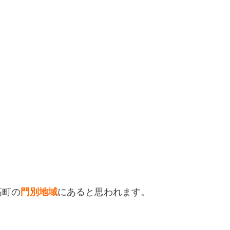
高町の
門別地域
にあると思われます。