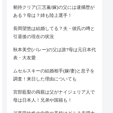
剱持クリア(三笘薫/嫁)の父には逮捕歴が
ある？母は？姉も陸上選手！
長岡望悠は結婚してる？夫・彼氏の噂と
引退後の現在の状況
秋本美空(バレー)の父は誰?母は元日本代
表・大友愛
ムセルスキーの結婚相手(嫁/妻)と息子を
調査！来日した理由についても
宮部藍梨の両親は父がナイジェリア人で
母は日本人！兄弟や国籍も！