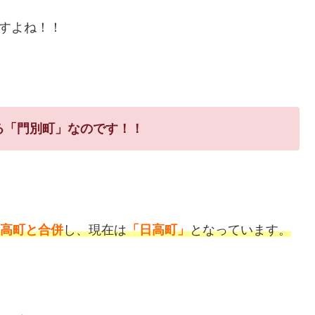
すよね！！
る「門別町」なのです！！
高町と合併
し、現在は
「日高町」
となっています。