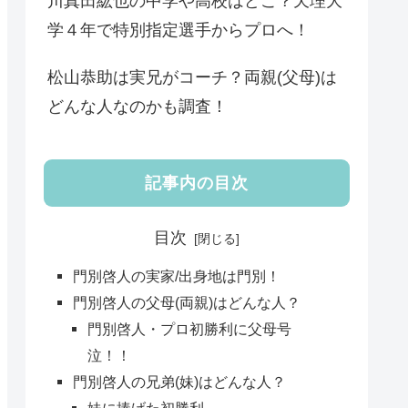
川真田紘也の中学や高校はどこ？天理大
学４年で特別指定選手からプロへ！
松山恭助は実兄がコーチ？両親(父母)は
どんな人なのかも調査！
記事内の目次
目次
門別啓人の実家/出身地は門別！
門別啓人の父母(両親)はどんな人？
門別啓人・プロ初勝利に父母号
泣！！
門別啓人の兄弟(妹)はどんな人？
妹に捧げた初勝利