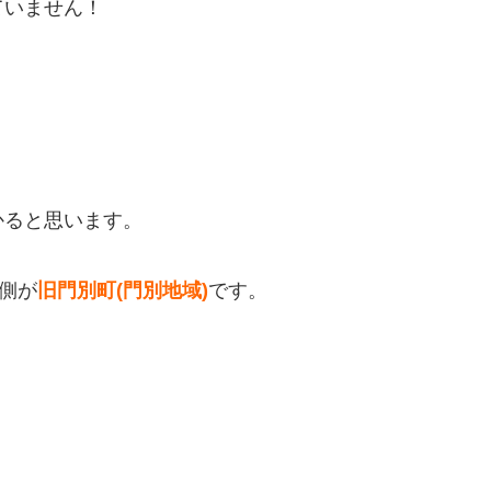
ていません！
かると思います。
側が
旧門別町(門別地域)
です。