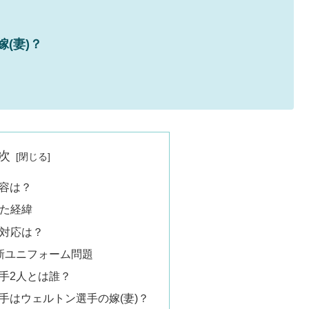
(妻)？
次
内容は？
た経緯
対応は？
/新ユニフォーム問題
手2人とは誰？
手はウェルトン選手の嫁(妻)？