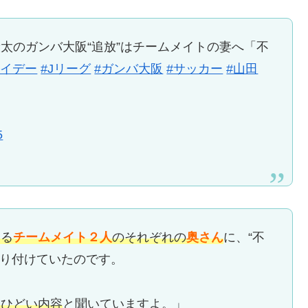
太のガンバ大阪“追放”はチームメイトの妻へ「不
ライデー
#Jリーグ
#ガンバ大阪
#サッカー
#山田
5
ある
チームメイト２人
のそれぞれの
奥さん
に、“不
送り付けていたのです。
りひどい内容
と聞いていますよ。」