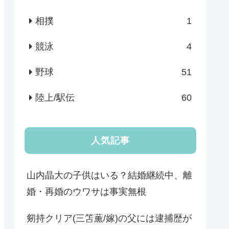
相撲
1
競泳
4
野球
51
陸上/駅伝
60
人気記事
山内晶大の子供はいる？結婚継続中、離
婚・再婚のウワサは事実無根
剱持クリア(三笘薫/嫁)の父には逮捕歴が