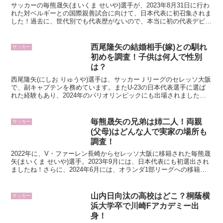
サッカーの毎熊晟矢(まいくま せいや)選手が、2023年8月31日に行わ
れた対ベルギーとの国際親善試合に向けて、日本代表に初召集されま
した！過去に、世代別でも代表歴がないので、本当に初の代表デビュ
ーです！1997年10月16日生まれの毎熊晟...
西尾隆矢の結婚相手(嫁)との馴れ
サッカー
初めを調査！子供は何人で性別
は？
西尾隆矢(にしお りゅうや)選手は、サッカーＪリーグのセレッソ大阪
で、副キャプテンを務めています。またU-23の日本代表選手に選ば
れた経験もあり、2024年のパリオリンピックにも出場されました！
今回の記事では、そんな西尾隆矢選手の結婚相手に...
毎熊晟矢の兄弟は姉二人！両親
サッカー
(父母)はどんな人で実家の場所も
調査！
2022年に、V・ファーレン長崎からセレッソ大阪に移籍された毎熊晟
矢(まいくま せいや)選手。2023年9月には、日本代表にも初選出され
ましたね！さらに、2024年6月には、オランダ1部リーグへの移籍の
ため、セレッソ大阪から離れることが発表...
山内日向汰の高校はどこ？桐蔭横
サッカー
浜大学卒で川崎Fアカデミー出
身！