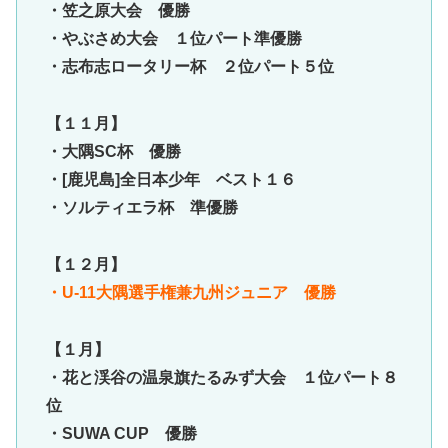
・笠之原大会 優勝
・やぶさめ大会 １位パート準優勝
・志布志ロータリー杯 ２位パート５位
【１１月】
・大隅SC杯 優勝
・[鹿児島]全日本少年 ベスト１６
・ソルティエラ杯 準優勝
【１２月】
・U-11大隅選手権兼九州ジュニア 優勝
【１月】
・花と渓谷の温泉旗たるみず大会 １位パート８
位
・SUWA CUP 優勝