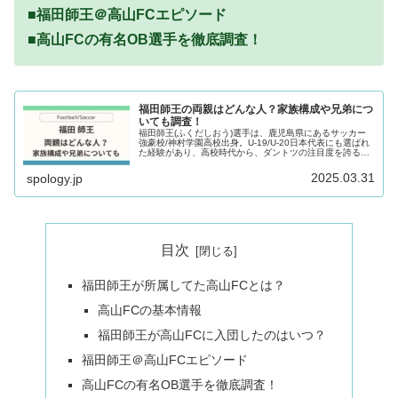
■福田師王＠高山FCエピソード
■高山FCの有名OB選手を徹底調査！
福田師王の両親はどんな人？家族構成や兄弟につ
いても調査！
福田師王(ふくだしおう)選手は、鹿児島県にあるサッカー
強豪校/神村学園高校出身。U-19/U-20日本代表にも選ばれ
た経験があり、高校時代から、ダントツの注目度を誇るサ
ッカー選手です。高校を卒業する2023年3月以降の進路に
ついても関心を集...
2025.03.31
spology.jp
目次
福田師王が所属してた高山FCとは？
高山FCの基本情報
福田師王が高山FCに入団したのはいつ？
福田師王＠高山FCエピソード
高山FCの有名OB選手を徹底調査！