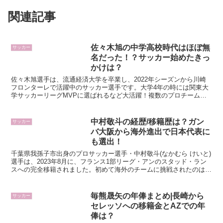
関連記事
佐々木旭の中学高校時代はほぼ無
サッカー
名だった！？サッカー始めたきっ
かけは？
佐々木旭選手は、流通経済大学を卒業し、2022年シーズンから川崎
フロンターレで活躍中のサッカー選手です。大学4年の時には関東大
学サッカーリーグMVPに選ばれるなど大活躍！複数のプロチームか
ら入団の誘いがあるほど注目される中、選んだのは川崎フ...
中村敬斗の経歴/移籍歴は？ガン
サッカー
バ大阪から海外進出で日本代表に
も選出！
千葉県我孫子市出身のプロサッカー選手・中村敬斗(なかむら けいと)
選手は、2023年8月に、フランス1部リーグ・アンのスタッド・ラン
スへの完全移籍されました。初めて海外のチームに挑戦されたのは、
2020年6月のこと。ベルギーのシント＝トロイ...
毎熊晟矢の年俸まとめ|長崎から
サッカー
セレッソへの移籍金とAZでの年
俸は？