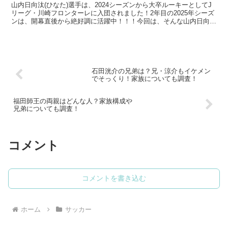
山内日向汰(ひなた)選手は、2024シーズンから大卒ルーキーとしてJ
リーグ・川崎フロンターレに入団されました！2年目の2025年シーズ
ンは、開幕直後から絶好調に活躍中！！！今回は、そんな山内日向汰
選手についてフォーカス！山内日向汰選手の高校...
石田洸介の兄弟は？兄・涼介もイケメン
でそっくり！家族についても調査！
福田師王の両親はどんな人？家族構成や
兄弟についても調査！
コメント
コメントを書き込む
ホーム
サッカー