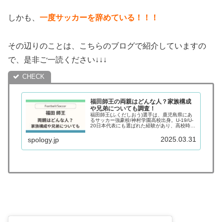
しかも、
一度サッカーを辞めている！！！
その辺りのことは、こちらのブログで紹介していますの
で、是非ご一読ください↓↓↓
福田師王の両親はどんな人？家族構成
や兄弟についても調査！
福田師王(ふくだしおう)選手は、鹿児島県にあ
るサッカー強豪校/神村学園高校出身。U-19/U-
20日本代表にも選ばれた経験があり、高校時代
から、ダントツの注目度を誇るサッカー選手で
す。高校を卒業する2023年3月以降の進路につ
2025.03.31
spology.jp
いても関心を集...