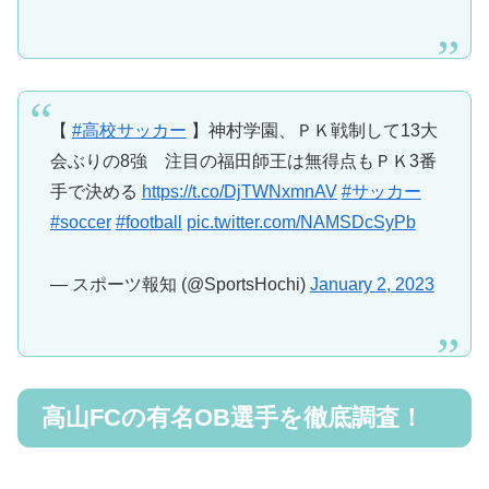
【
#高校サッカー
】神村学園、ＰＫ戦制して13大
会ぶりの8強 注目の福田師王は無得点もＰＫ3番
手で決める
https://t.co/DjTWNxmnAV
#サッカー
#soccer
#football
pic.twitter.com/NAMSDcSyPb
— スポーツ報知 (@SportsHochi)
January 2, 2023
高山FCの有名OB選手を徹底調査！