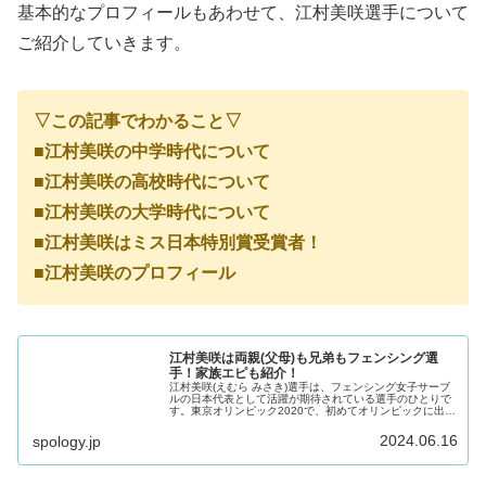
基本的なプロフィールもあわせて、江村美咲選手について
ご紹介していきます。
▽この記事でわかること▽
■江村美咲の中学時代について
■江村美咲の高校時代について
■江村美咲の大学時代について
■江村美咲はミス日本特別賞受賞者！
■江村美咲のプロフィール
江村美咲は両親(父母)も兄弟もフェンシング選
手！家族エピも紹介！
江村美咲(えむら みさき)選手は、フェンシング女子サーブ
ルの日本代表として活躍が期待されている選手のひとりで
す。東京オリンピック2020で、初めてオリンピックに出
場。2024年夏に開催されるパリオリンピックにも出場され
る予定です。今回の記事...
2024.06.16
spology.jp