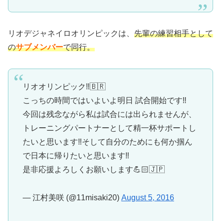
リオデジャネイロオリンピックは、
先輩の練習相手として
の
サブメンバー
で同行。
リオオリンピック‼︎🇧🇷
こっちの時間ではいよいよ明日 試合開始です‼︎
今回は残念ながら私は試合には出られませんが、
トレーニングパートナーとして精一杯サポートし
たいと思います‼︎そして自分のためにも何か掴ん
で日本に帰りたいと思います‼︎
是非応援よろしくお願いします💪🏻🇯🇵
— 江村美咲 (@11misaki20)
August 5, 2016