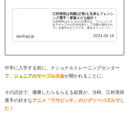
江村美咲は両親(父母)も兄弟もフェンシ
ング選手！家族エピも紹介！
江村美咲(えむら みさき)選手は、フェンシング
女子サーブルの日本代表として活躍が期待され
ている選手のひとりです。東京オリンピック
2020で、初めてオリンピックに出場。2024年
夏に開催されるパリオリンピックにも出場され
2024.06.16
spology.jp
る予定です。今回の記事...
中学に入学する前に、ナショナルトレーニングセンター
で、
ジュニアの
サーブル大会
が開かれることに。
その試合で、優勝したらもらえる副賞が、当時、江村美咲
選手の好きな
アニメ「ウサビッチ」のジグソーパズルでし
た！