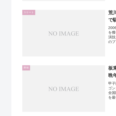
荒
スケート
で
20
を獲
演技
のプ
板
野球
晩
甲子
ゴン
全国
を最