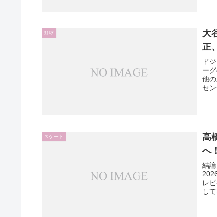
大谷
野球
正
ドジ
ーグ
他の
セン
高
スケート
へ
結論
20
レビ
して