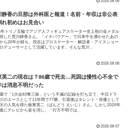
2026.08.08
川静香の旦那は外科医と報道！名前・年収は非公表
馴れ初めはお見合い
06年トリノ五輪でアジア人フィギュアスケーター史上初の金メダル
得した荒川静香さん。「イナバウアー」で日本中を沸かせたあの
から20年が経ち、現在はプロスケーター・解説者・アイスショー
ロデューサーとして活躍しています。そんな荒川...
2026.08.08
東英二の現在は？86歳で死去…死因は慢性心不全で
年は消息不明だった
園で「1大会83奪三振」という不滅の記録を打ち立て、中日ドラ
ズのエースとして11年間で77勝。引退後はタレント・俳優として
区の人気を得た板東英二（ばんどう えいじ）さん。しかし2020年
後にテレビから姿を消し、「行方不明では...
2026.08.07