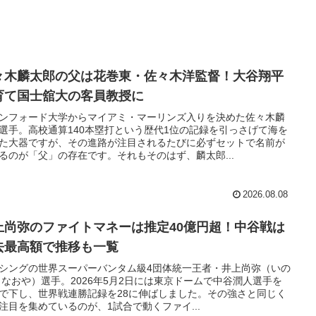
々木麟太郎の父は花巻東・佐々木洋監督！大谷翔平
育て国士舘大の客員教授に
ンフォード大学からマイアミ・マーリンズ入りを決めた佐々木麟
選手。高校通算140本塁打という歴代1位の記録を引っさげて海を
た大器ですが、その進路が注目されるたびに必ずセットで名前が
るのが「父」の存在です。それもそのはず、麟太郎...
2026.08.08
上尚弥のファイトマネーは推定40億円超！中谷戦は
去最高額で推移も一覧
シングの世界スーパーバンタム級4団体統一王者・井上尚弥（いの
 なおや）選手。2026年5月2日には東京ドームで中谷潤人選手を
で下し、世界戦連勝記録を28に伸ばしました。その強さと同じく
注目を集めているのが、1試合で動くファイ...