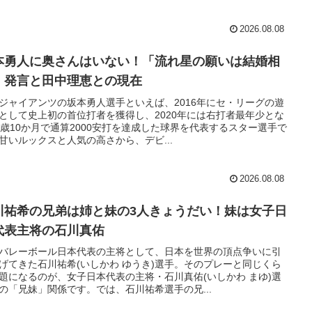
2026.08.08
本勇人に奥さんはいない！「流れ星の願いは結婚相
」発言と田中理恵との現在
ジャイアンツの坂本勇人選手といえば、2016年にセ・リーグの遊
として史上初の首位打者を獲得し、2020年には右打者最年少とな
1歳10か月で通算2000安打を達成した球界を代表するスター選手で
甘いルックスと人気の高さから、デビ...
2026.08.08
川祐希の兄弟は姉と妹の3人きょうだい！妹は女子日
代表主将の石川真佑
バレーボール日本代表の主将として、日本を世界の頂点争いに引
げてきた石川祐希(いしかわ ゆうき)選手。そのプレーと同じくら
題になるのが、女子日本代表の主将・石川真佑(いしかわ まゆ)選
の「兄妹」関係です。では、石川祐希選手の兄...