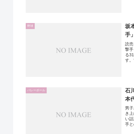
坂
野球
手
読売
撃手
る3
す。
石
バレーボール
本
男子
き上
い話
手と