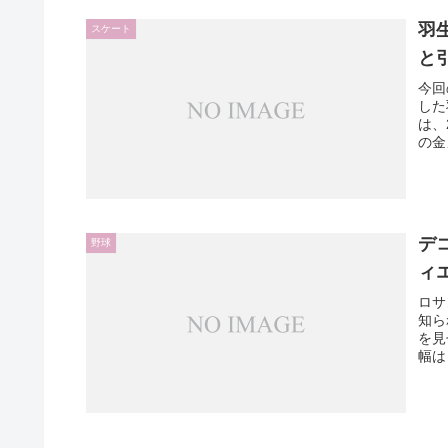
羽
スケート
と
今回
した
は、
の金
デ
野球
ィ
ロサ
知ら
を見
幅は