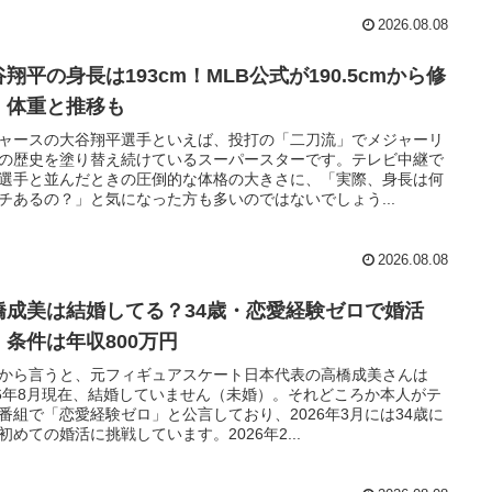
2026.08.08
翔平の身長は193cm！MLB公式が190.5cmから修
、体重と推移も
ャースの大谷翔平選手といえば、投打の「二刀流」でメジャーリ
の歴史を塗り替え続けているスーパースターです。テレビ中継で
選手と並んだときの圧倒的な体格の大きさに、「実際、身長は何
チあるの？」と気になった方も多いのではないでしょう...
2026.08.08
橋成美は結婚してる？34歳・恋愛経験ゼロで婚活
！条件は年収800万円
から言うと、元フィギュアスケート日本代表の高橋成美さんは
26年8月現在、結婚していません（未婚）。それどころか本人がテ
番組で「恋愛経験ゼロ」と公言しており、2026年3月には34歳に
初めての婚活に挑戦しています。2026年2...