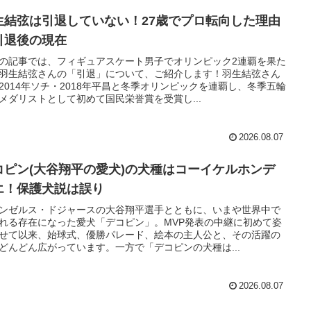
生結弦は引退していない！27歳でプロ転向した理由
引退後の現在
の記事では、フィギュアスケート男子でオリンピック2連覇を果た
羽生結弦さんの「引退」について、ご紹介します！羽生結弦さん
2014年ソチ・2018年平昌と冬季オリンピックを連覇し、冬季五輪
メダリストとして初めて国民栄誉賞を受賞し...
2026.08.07
コピン(大谷翔平の愛犬)の犬種はコーイケルホンデ
エ！保護犬説は誤り
ンゼルス・ドジャースの大谷翔平選手とともに、いまや世界中で
れる存在になった愛犬「デコピン」。MVP発表の中継に初めて姿
せて以来、始球式、優勝パレード、絵本の主人公と、その活躍の
どんどん広がっています。一方で「デコピンの犬種は...
2026.08.07