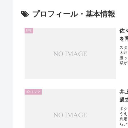
プロフィール・基本情報
佐
野球
を
スタ
太郎
渡っ
挙が
井
ボクシング
過
ボク
うえ
判定
らい