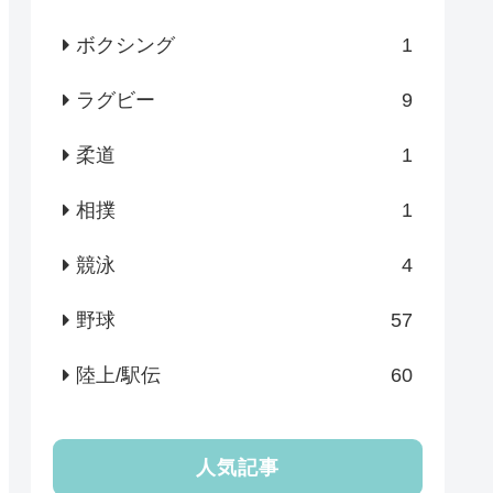
ボクシング
1
ラグビー
9
柔道
1
相撲
1
競泳
4
野球
57
陸上/駅伝
60
人気記事