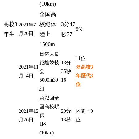
(10km)
全国高
高校3
校総体
3分47
2021年7
8位
月29日
年生
陸上
秒77
1500m
日体大長
11位
距離競技
13分
2021年11
※高校3
会
35秒
月14日
年歴代3
5000m30
16
位
組
第72回全
国高校駅
2021年12
29分
区間・9
伝
月26日
13秒
位
1区
(10km)