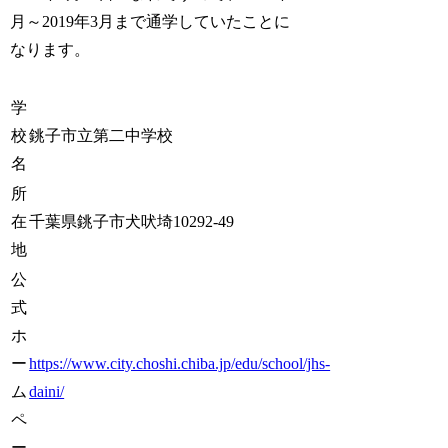
月～2019年3月まで通学していたことに
なります。
学
校
銚子市立第二中学校
名
所
在
千葉県銚子市犬吠埼10292-49
地
公
式
ホ
ー
https://www.city.choshi.chiba.jp/edu/school/jhs-
ム
daini/
ペ
ー