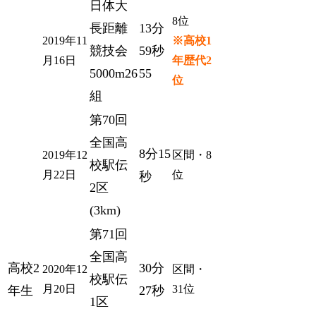
日体大
8位
長距離
13分
2019年11
※高校1
競技会
59秒
月16日
年歴代2
5000m26
55
位
組
第70回
全国高
8分15
2019年12
区間・8
校駅伝
月22日
位
秒
2区
(3km)
第71回
全国高
高校2
30分
2020年12
区間・
校駅伝
月20日
31位
年生
27秒
1区