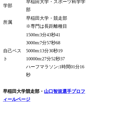
早稲田大学・スポーツ科学学
学部
部
早稲田大学・競走部
所属
※専門は長距離種目
1500m:3分43秒41
3000m:7分57秒68
自己ベス
5000m:13分30秒19
ト
10000m:27分52秒37
ハーフマラソン:1時間01分16
秒
早稲田大学競走部・
山口智規選手プロフ
ィールページ