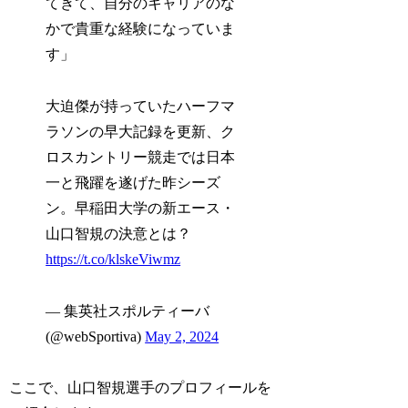
てきて、自分のキャリアのな
かで貴重な経験になっていま
す」
大迫傑が持っていたハーフマ
ラソンの早大記録を更新、ク
ロスカントリー競走では日本
一と飛躍を遂げた昨シーズ
ン。早稲田大学の新エース・
山口智規の決意とは？
https://t.co/klskeViwmz
— 集英社スポルティーバ
(@webSportiva)
May 2, 2024
ここで、
山口智規選手のプロフィール
を