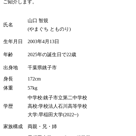
ご紹介します。
山口 智規
氏名
(やまぐち とものり)
生年月日
2003年4月13日
年齢
2025年の誕生日で22歳
出身地
千葉県銚子市
身長
172cm
体重
57kg
中学校:銚子市立第二中学校
学歴
高校:学校法人石川高等学校
大学:早稲田大学(2022~)
家族構成
両親・兄・姉