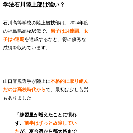
学法石川陸上部は強い？
石川高等学校の陸上競技部は、
2024年度
の福島県高校駅伝で、
男子は14連覇
、
女
子は9連覇
を達成するなど、得に優秀な
成績を収めています。
山口智規選手が陸上に
本格的に取り組ん
だのは高校時代から
で、最初は少し苦労
もありました。
「練習量が増えたことに慣れ
ず、
前半はずっと故障してい
た
が、夏合宿から都大路まで