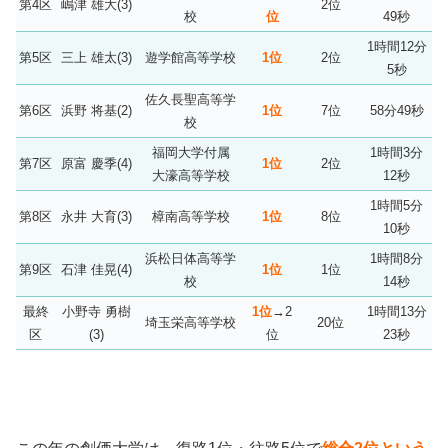
第4区
嶋津 雄大(3)
2位
校
位
49秒
1時間12分
第5区
三上 雄太(3)
遊学館高等学校
1位
2位
5秒
佐久長聖高等学
第6区
浜野 将基(2)
1位
7位
58分49秒
校
福岡大学付属
1時間3分
第7区
原富 慶季(4)
1位
2位
大濠高等学校
12秒
1時間5分
第8区
永井 大育(3)
樟南高等学校
1位
8位
10秒
浜松日体高等学
1時間8分
第9区
石津 佳晃(4)
1位
1位
校
14秒
最終
小野寺 勇樹
1位
→2
1時間13分
埼玉栄高等学校
20位
区
(3)
位
23秒