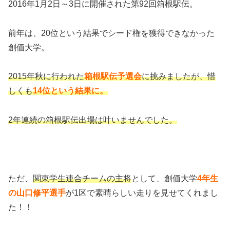
2016年1月2日～3日に開催された第92回箱根駅伝。
前年は、20位という結果でシード権を獲得できなかった
創価大学。
2015年秋に行われた
箱根駅伝予選会
に挑みましたが、惜
しくも
14位という結果に。
2年連続の箱根駅伝出場は叶いませんでした。
ただ、
関東学生連合チームの主将
として、創価大学
4年生
の山口修平選手
が1区で素晴らしい走りを見せてくれまし
た！！