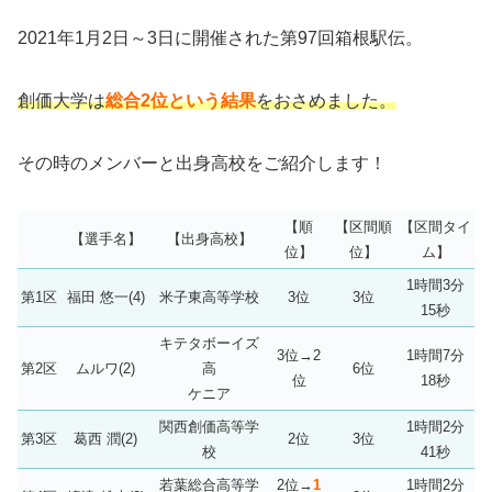
2021年1月2日～3日に開催された第97回箱根駅伝。
創価大学は
総合2位という結果
をおさめました。
その時のメンバーと出身高校をご紹介します！
【順
【区間順
【区間タイ
【選手名】
【出身高校】
位】
位】
ム】
1時間3分
第1区
福田 悠一(4)
米子東高等学校
3位
3位
15秒
キテタボーイズ
3位→2
1時間7分
第2区
ムルワ(2)
高
6位
位
18秒
ケニア
関西創価高等学
1時間2分
第3区
葛西 潤(2)
2位
3位
校
41秒
若葉総合高等学
2位→
1
1時間2分