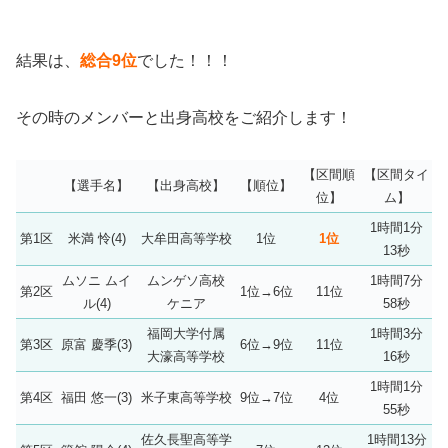
結果は、
総合9位
でした！！！
その時のメンバーと出身高校をご紹介します！
【区間順
【区間タイ
【選手名】
【出身高校】
【順位】
位】
ム】
1時間1分
第1区
米満 怜(4)
大牟田高等学校
1位
1位
13秒
ムソニ ムイ
ムンゲソ高校
1時間7分
第2区
1位→6位
11位
ル(4)
ケニア
58秒
福岡大学付属
1時間3分
第3区
原富 慶季(3)
6位→9位
11位
大濠高等学校
16秒
1時間1分
第4区
福田 悠一(3)
米子東高等学校
9位→7位
4位
55秒
佐久長聖高等学
1時間13分