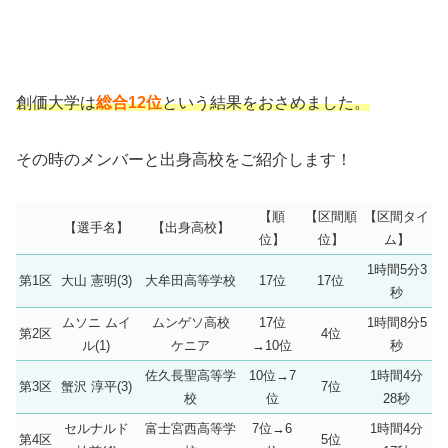
創価大学は
総合12位
という結果をおさめました。
その時のメンバーと出身高校をご紹介します！
【順
【区間順
【区間タイ
【選手名】
【出身高校】
位】
位】
ム】
1時間5分3
第1区
大山 憲明(3)
大牟田高等学校
17位
17位
秒
ムソニ ムイ
ムンゲソ高校
17位
1時間8分5
第2区
4位
ル(1)
ケニア
→10位
秒
佐久長聖高等学
10位→7
1時間4分
第3区
蟹沢 淳平(3)
7位
校
位
28秒
セルナルド
富士宮西高等学
7位→6
1時間4分
第4区
5位