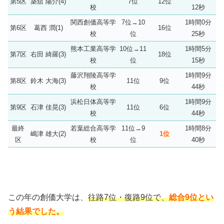
第5区
築舘 陽介(4)
7位
12位
校
12秒
関西創価高等学
7位→10
1時間0分
第6区
葛西 潤(1)
16位
校
位
25秒
熊本工業高等学
10位→11
1時間5分
第7区
右田 綺羅(3)
18位
校
位
15秒
藤沢翔陵高等学
1時間9分
第8区
鈴木 大海(3)
11位
9位
校
44秒
浜松日体高等学
1時間9分
第9区
石津 佳晃(3)
11位
6位
校
44秒
最終
若葉総合高等学
11位→9
1時間8分
嶋津 雄大(2)
1位
区
校
位
40秒
この年の創価大学は、
往路7位・復路9位で、
総合9位とい
う結果でした。