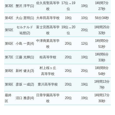
佐久長聖高等学
17位→19
1時間7分
第3区
蟹沢 淳平(1)
19位
校
位
27秒
第4区
大山 憲明(1)
大牟田高等学校
19位
10位
56分34秒
セルナルド
富士宮西高等学
19位→20
1時間25分
第5区
20位
祐慈(2)
校
位
32秒
中津商業高等学
1時間0分
第6区
小島 一貴(4)
20位
12位
校
51秒
1時間6分
第7区
江藤 光輝(1)
桂高等学校
20位
19位
33秒
村上桜ヶ丘
1時間8分
第8区
新村 健太(3)
20位
20位
高等学校
54秒
1時間13分
第9区
彦坂 一成(2)
豊川高等学校
20位
19位
7秒
最終
日章学園高等学
1時間17分
沼口 雅彦(4)
20位
19位
区
校
30秒