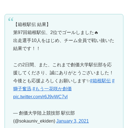
【箱根駅伝 結果】
第97回箱根駅伝、2位でゴールしました🔥
出走選手10人をはじめ、チーム全員で戦い抜いた
結果です！！
この2日間、また、これまで創価大学駅伝部を応
援してくださり、誠にありがとうございました！
今後とも応援よろしくお願いします✨
#箱根駅伝
#
獅子奮迅
#もう一花咲か創価
pic.twitter.com/r6J9vWC7vl
— 創価大学陸上競技部 駅伝部
(@sokauniv_ekiden)
January 3, 2021