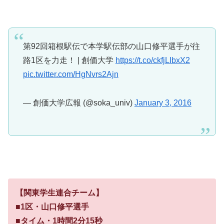
第92回箱根駅伝で本学駅伝部の山口修平選手が往
路1区を力走！ | 創価大学
https://t.co/ckfjLIbxX2
pic.twitter.com/HgNvrs2Ajn
— 創価大学広報 (@soka_univ)
January 3, 2016
【関東学生連合チーム】
■1区・山口修平選手
■タイム・1時間2分15秒