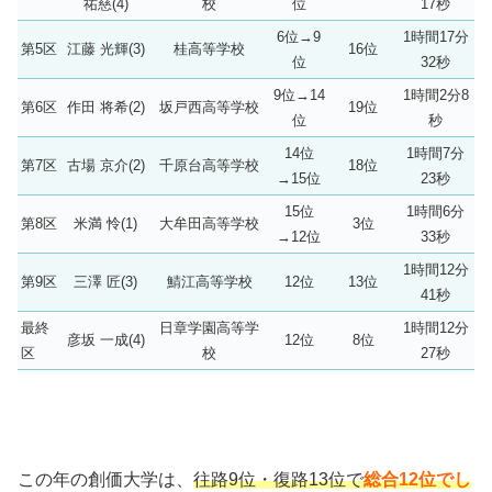
祐慈(4)
校
位
17秒
6位→9
1時間17分
第5区
江藤 光輝(3)
桂高等学校
16位
位
32秒
9位→14
1時間2分8
第6区
作田 将希(2)
坂戸西高等学校
19位
位
秒
14位
1時間7分
第7区
古場 京介(2)
千原台高等学校
18位
→15位
23秒
15位
1時間6分
第8区
米満 怜(1)
大牟田高等学校
3位
→12位
33秒
1時間12分
第9区
三澤 匠(3)
鯖江高等学校
12位
13位
41秒
最終
日章学園高等学
1時間12分
彦坂 一成(4)
12位
8位
区
校
27秒
この年の創価大学は、
往路9位・復路13位で
総合12位でし