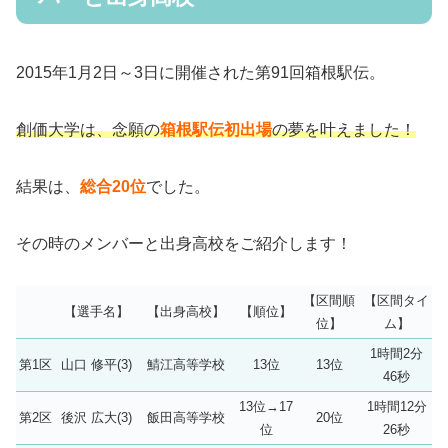
2015年1月2日～3日に開催された第91回箱根駅伝。
創価大学は、念願の
箱根駅伝初出場
の夢を叶えました！
結果は、
総合20位
でした。
その時のメンバーと出身高校をご紹介します！
【区間順
【区間タイ
【選手名】
【出身高校】
【順位】
位】
ム】
1時間2分
第1区
山口 修平(3)
鯖江高等学校
13位
13位
46秒
13位→17
1時間12分
第2区
後沢 広大(3)
飯田高等学校
20位
位
26秒