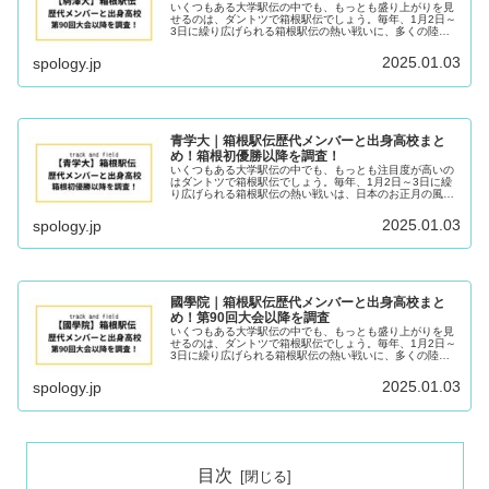
いくつもある大学駅伝の中でも、もっとも盛り上がりを見
せるのは、ダントツで箱根駅伝でしょう。毎年、1月2日～
3日に繰り広げられる箱根駅伝の熱い戦いに、多くの陸上
ファンが熱狂しています。そんな箱根駅伝の「常勝軍団」
のひとつが、駒澤大学陸上部です...
2025.01.03
spology.jp
青学大｜箱根駅伝歴代メンバーと出身高校まと
め！箱根初優勝以降を調査！
いくつもある大学駅伝の中でも、もっとも注目度が高いの
はダントツで箱根駅伝でしょう。毎年、1月2日～3日に繰
り広げられる箱根駅伝の熱い戦いは、日本のお正月の風物
詩と言ってもいいのではないでしょうか。そんな箱根駅伝
の「常勝軍団」のひとつが、青山...
2025.01.03
spology.jp
國學院｜箱根駅伝歴代メンバーと出身高校まと
め！第90回大会以降を調査
いくつもある大学駅伝の中でも、もっとも盛り上がりを見
せるのは、ダントツで箱根駅伝でしょう。毎年、1月2日～
3日に繰り広げられる箱根駅伝の熱い戦いに、多くの陸上
ファンが熱狂しています。さて、2024年度の大学陸上界で
旋風を起こしたのは、國學院...
2025.01.03
spology.jp
目次